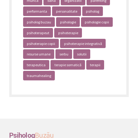
munca
oana
organizatii
parenting
performanta
personalitate
psiholog
psiholog buzau
psihologie
psihologie copii
psihoterapeut
psihoterapie
psihoterapie copii
psihoterapie integrativă
resurse umane
serbu
solutii
terapeutica
terapie somatică
terapii
traumahealing
Psiholog
Buzău