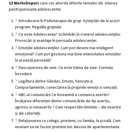
12 Workshopuri
care vor aborda diferite tematici de interes
pentruperioada adolescentei:
Introducere în Psihoterapia de grup. Așteptări de la acest
program. Regulile grupului
Ce este Adolescența? Schimbări în creierul adolescenților.
Provocări și avantaje în perioada adolescenței.
Emoțiile adolescenților. Cum pot deveni mai inteligent
emoțional? Cum pot gestiona mai bine intensitatea emoțiilor
în această perioadă?
Descoperirea de sine. Ce este Stima de sine. Formula
Încrederii
Legătura dintre Gânduri, Emoții, Senzatii și
Comportamente, conectarea la propriile emoții si senzații.
ABC-ul comunicării Ce înseamnă a comunica asertiv?
Învățarea diferenței dintre comunicările de tip asertiv,
agresiv si nonasertiv ? Cum respectăm limitele – ale noastre
și ale celorlalți.
Relaționarea cu colegii, prietenii, cu familia, la școală. Cum
invatam sa ne facem prieteni noi. Nevoia de apartenentanla