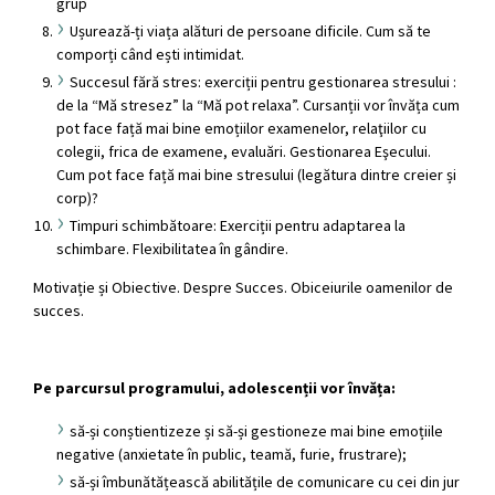
grup
Ușurează-ți viața alături de persoane dificile. Cum să te
comporți când ești intimidat.
Succesul fără stres: exerciții pentru gestionarea stresului :
de la “Mă stresez” la “Mă pot relaxa”. Cursanții vor învăța cum
pot face față mai bine emoțiilor examenelor, relaţiilor cu
colegii, frica de examene, evaluări. Gestionarea Eşecului.
Cum pot face față mai bine stresului (legătura dintre creier și
corp)?
Timpuri schimbătoare: Exerciții pentru adaptarea la
schimbare. Flexibilitatea în gândire.
Motivație și Obiective. Despre Succes. Obiceiurile oamenilor de
succes.
Pe parcursul programului, adolescenții vor învăța:
să-și conștientizeze și să-și gestioneze mai bine emoțiile
negative (anxietate în public, teamă, furie, frustrare);
să-și îmbunătățească abilitățile de comunicare cu cei din jur