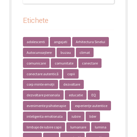
Etichete
adolescenti
angajati
Arhitectura Sinelui
Autocunoaștere
buzau
climat
comunicare
comunitate
conectare
conectare autentică
copii
corp minte emoții
dezvoltare
dezvoltare personala
educatie
EQ
evenimente psihoterapie
experiențe autentice
inteligenta emotionala
iubire
lider
limbaje de iubire copii
lumanare
lumina