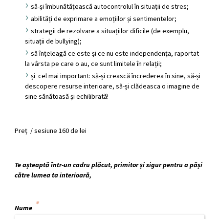
să-și îmbunătățească autocontrolul în situații de stres;
abilități de exprimare a emoțiilor și sentimentelor;
strategii de rezolvare a situațiilor dificile (de exemplu,
situații de bullying);
să înţeleagă ce este şi ce nu este independenţa, raportat
la vârsta pe care o au, ce sunt limitele în relații;
și cel mai important: să-și crească încrederea în sine, să-și
descopere resurse interioare, să-și clădeasca o imagine de
sine sănătoasă și echilibrată!
Preț / sesiune 160 de lei
Te așteaptă într-un cadru plăcut, primitor și sigur pentru a păși
către lumea ta interioară,
Nume