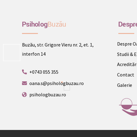
Psiholog
Buzău
Despr
Despre O
Buzău, str. Grigore Vieru nr. 2, et. 1,
interfon 14
Studii & 
Acredităr
+0743 055 355
Contact
oana.s@psihologbuzau.ro
Galerie
psihologbuzau.ro