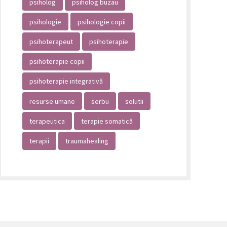
psiholog
psiholog buzau
psihologie
psihologie copii
psihoterapeut
psihoterapie
psihoterapie copii
psihoterapie integrativă
resurse umane
serbu
solutii
terapeutica
terapie somatică
terapii
traumahealing