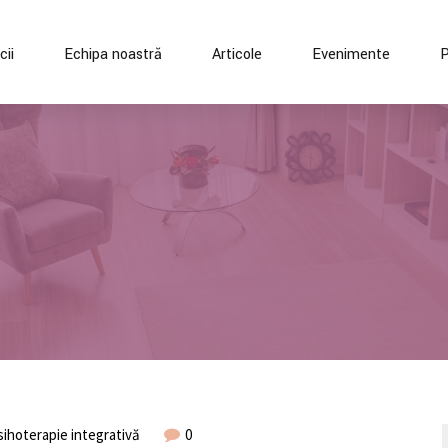
cii
Echipa noastră
Articole
Evenimente
P
sihoterapie integrativă
0