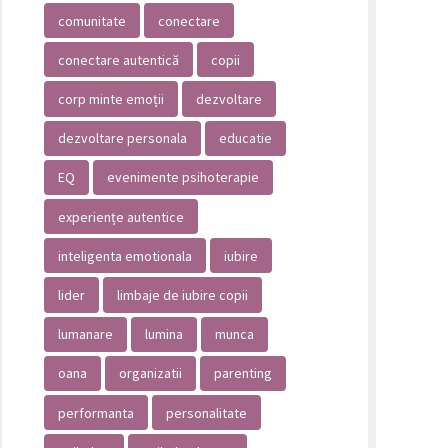
comunitate
conectare
conectare autentică
copii
corp minte emoții
dezvoltare
dezvoltare personala
educatie
EQ
evenimente psihoterapie
experiențe autentice
inteligenta emotionala
iubire
lider
limbaje de iubire copii
lumanare
lumina
munca
oana
organizatii
parenting
performanta
personalitate