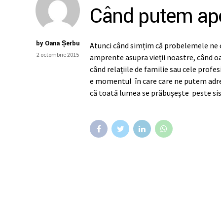
Când putem ape
by Oana Șerbu
Atunci când simțim că probelemele ne c
2 octombrie 2015
amprente asupra vieții noastre, când 
când relațiile de familie sau cele prof
e momentul în care care ne putem adre
că toată lumea se prăbușește peste sis