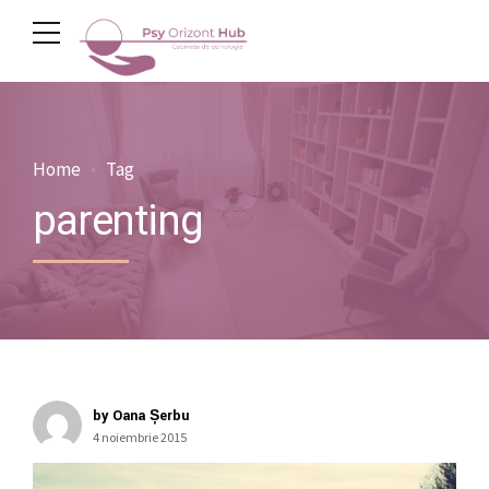
Home
Tag
parenting
by Oana Șerbu
4 noiembrie 2015