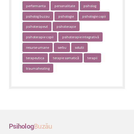
performanta
personalitate
psiholog
psiholog buzau
psihologie
psihologie copii
psihoterapeut
psihoterapie
psihoterapie copii
psihoterapie integrativă
resurse umane
serbu
solutii
terapeutica
terapie somatică
terapii
traumahealing
Psiholog
Buzău