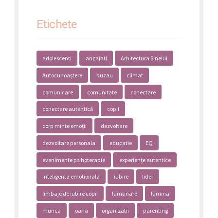
Etichete
adolescenti
angajati
Arhitectura Sinelui
Autocunoaștere
buzau
climat
comunicare
comunitate
conectare
conectare autentică
copii
corp minte emoții
dezvoltare
dezvoltare personala
educatie
EQ
evenimente psihoterapie
experiențe autentice
inteligenta emotionala
iubire
lider
limbaje de iubire copii
lumanare
lumina
munca
oana
organizatii
parenting