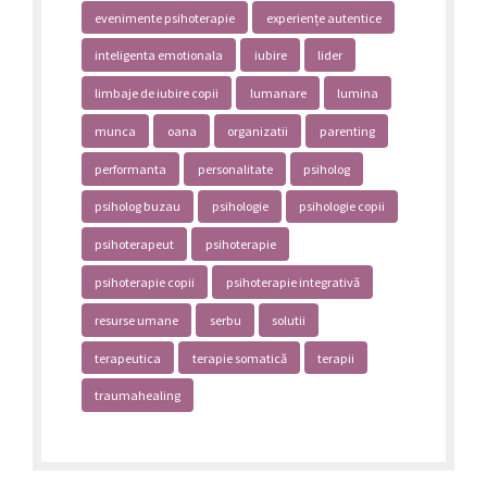
evenimente psihoterapie
experiențe autentice
inteligenta emotionala
iubire
lider
limbaje de iubire copii
lumanare
lumina
munca
oana
organizatii
parenting
performanta
personalitate
psiholog
psiholog buzau
psihologie
psihologie copii
psihoterapeut
psihoterapie
psihoterapie copii
psihoterapie integrativă
resurse umane
serbu
solutii
terapeutica
terapie somatică
terapii
traumahealing