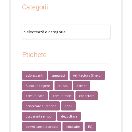
Categorii
Etichete
adolescenti
angajati
Arhitectura Sinelui
Autocunoaștere
buzau
climat
comunicare
comunitate
conectare
conectare autentică
copii
corp minte emoții
dezvoltare
dezvoltare personala
educatie
EQ