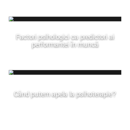
Factori psihologici ca predictori ai
performanței în muncă
Când putem apela la psihoterapie?