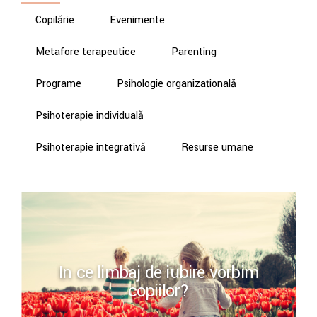
Copilărie
Evenimente
Metafore terapeutice
Parenting
Programe
Psihologie organizațională
Psihoterapie individuală
Psihoterapie integrativă
Resurse umane
In ce limbaj de iubire vorbim
copiilor?