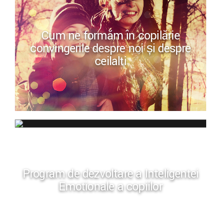
Cum ne formăm în copilărie
convingerile despre noi și despre
ceilalți
Program de dezvoltare a Inteligenței
Emoționale a copiilor