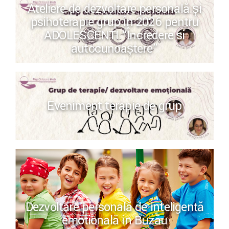
Ateliere de dezvoltare personală și
psihoterapie grup în 2026 pentru
ADOLESCENȚI “Încredere si
autocunoaștere”
Eveniment terapie de grup
Dezvoltare personală de inteligență
emoțională in Buzău