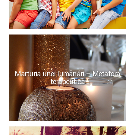
Marturia unei lumânări – Metafora
terapeutică