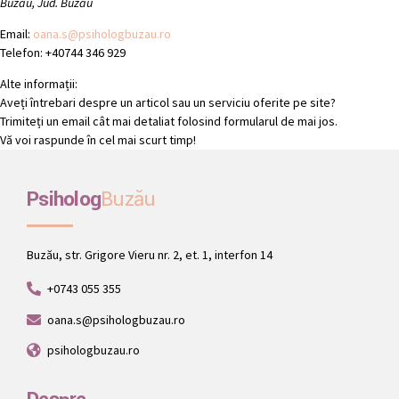
Buzău, Jud. Buzău
Email:
oana.s@psihologbuzau.ro
Telefon:
+40744 346 929
Alte informații:
Aveți întrebari despre un articol sau un serviciu oferite pe site?
Trimiteți un email cât mai detaliat folosind formularul de mai jos.
Vă voi raspunde în cel mai scurt timp!
Psiholog
Buzău
Buzău, str. Grigore Vieru nr. 2, et. 1, interfon 14
+0743 055 355
oana.s@psihologbuzau.ro
psihologbuzau.ro